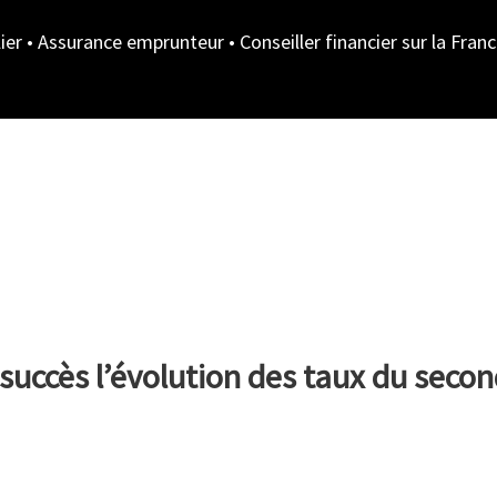
ier • Assurance emprunteur • Conseiller financier sur la Fran
MY CREDIT FAIR
CREDIT IMMO
ASS
uccès l’évolution des taux du seco