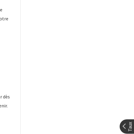
de
votre
r dès
nir.
Taux