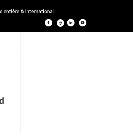
ce entière & international
URANCE PRÊTS IMMO
RACHAT DE CRÉDIT
CONTACT
nd