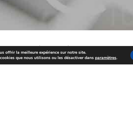
 taux négociés par My Cr
 offrir la meilleure expérience sur notre site.
 cookies que nous utilisons ou les désactiver dans
paramètres
.
Accéder à la simulation
Barèmes actualisés au 10/02/2026
IR.
Ceci, en fonction des tranches de rémunération des emprunteu
quotité des projets.
 courtes durées