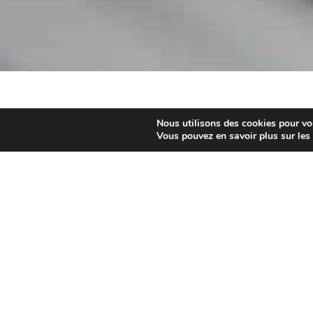
Meilleurs
Nous utilisons des cookies pour vous
Vous pouvez en savoir plus sur les
*
Meilleurs taux négociés
par
MY CREDIT FA
Meilleurs taux fixes négociés en